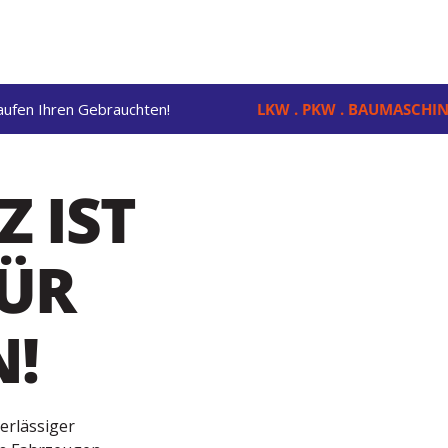
aufen Ihren Gebrauchten!
LKW . PKW . BAUMASCHIN
 IST
FÜR
N!
verlässiger